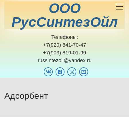
Toggle
navigat
О
Р
Телефоны:
l
+7(920) 841-70-47
+7(903) 819-01-99
russintezoil@yandex.ru
vk
facebook-
instagram
youtube
official
Адсорбент